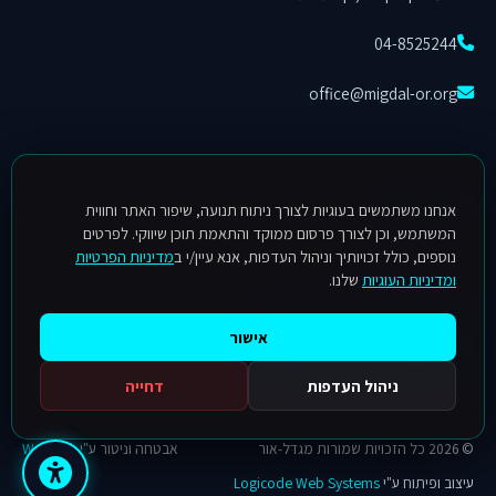
04-8525244
office@migdal-or.org
עקבו אחרינו
אנחנו משתמשים בעוגיות לצורך ניתוח תנועה, שיפור האתר וחווית
המשתמש, וכן לצורך פרסום ממוקד והתאמת תוכן שיווקי. לפרטים
נוספים, כולל זכויותיך וניהול העדפות, אנא עיין/י ב
מדיניות הפרטיות
הישארו מעודכנים בפרויקטים, בחידושים ובפתרונות התאורה המתקדמים
ומדיניות העוגיות
שלנו.
שלנו בעמוד הפייסבוק.
אישור
עקבו אחרינו בפייסבוק
ניהול העדפות
דחייה
© 2026 כל הזכויות שמורות מגדל-אור
אבטחה וניטור ע"י
Weblock
עיצוב ופיתוח ע"י
Logicode Web Systems