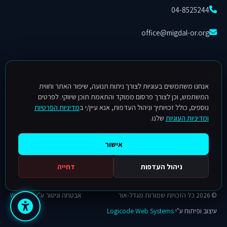
04-8525244
office@migdal-or.org
עקבו אחרינו
אנחנו משתמשים בעוגיות לצורך ניתוח תנועה, שיפור האתר וחווית
המשתמש, וכן לצורך פרסום ממוקד והתאמת תוכן שיווקי. לפרטים
נוספים, כולל זכויותיך וניהול העדפות, אנא עיין/י ב
מדיניות הפרטיות
הישארו מעודכנים בפרויקטים, בחידושים ובפתרונות התאורה המתקדמים
ומדיניות העוגיות
שלנו.
שלנו בעמוד הפייסבוק.
אישור
עקבו אחרינו בפייסבוק
ניהול העדפות
דחייה
© 2026 כל הזכויות שמורות מגדל-אור
אבטחה וניטור ע"י
Weblock
עיצוב ופיתוח ע"י
Logicode Web Systems