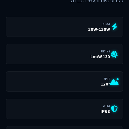
פטרוכימיות ותעשייה כבדה.
הספק
20W-120W
נצילות
130 Lm/W
זווית
120°
הגנה
IP68