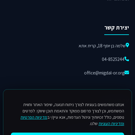
יצירת קשר
שלמה בן יוסף 18, קרית אתא
04-8525244
office@migdal-or.org
עקבו אחרינו
אנחנו משתמשים בעוגיות לצורך ניתוח תנועה, שיפור האתר וחווית
המשתמש, וכן לצורך פרסום ממוקד והתאמת תוכן שיווקי. לפרטים
נוספים, כולל זכויותיך וניהול העדפות, אנא עיין/י ב
מדיניות הפרטיות
הישארו מעודכנים בפרויקטים, בחידושים ובפתרונות התאורה המתקדמים
ומדיניות העוגיות
שלנו.
שלנו בעמוד הפייסבוק.